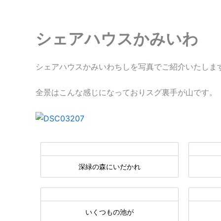
内
容
を
シェアハウスかみいわ
ス
キ
シェアハウスかみいわちしを写真でご紹介いたしま
ッ
プ
全景はこんな感じになっておりスグ裏手が山です。
深緑の森にいだかれ
いくつもの池が