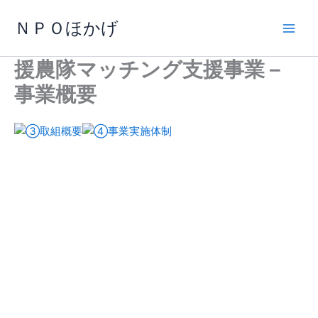
内
ＮＰＯほかげ
容
を
ス
援農隊マッチング支援事業 –
キ
事業概要
ッ
プ