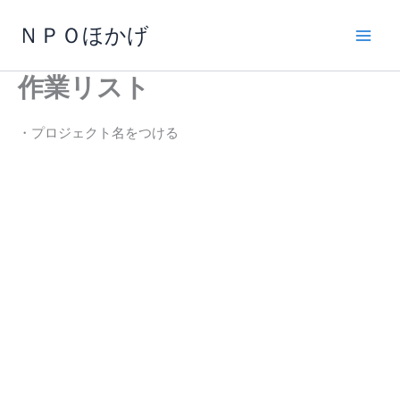
内
ＮＰＯほかげ
容
を
ス
作業リスト
キ
ッ
・プロジェクト名をつける
プ